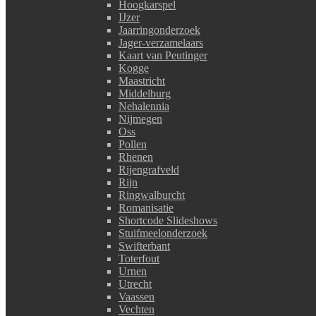
Hoogkarspel
IJzer
Jaarringonderzoek
Jager-verzamelaars
Kaart van Peutinger
Kogge
Maastricht
Middelburg
Nehalennia
Nijmegen
Oss
Pollen
Rhenen
Rijengrafveld
Rijn
Ringwalburcht
Romanisatie
Shortcode Slideshows
Stuifmeelonderzoek
Swifterbant
Toterfout
Urnen
Utrecht
Vaassen
Vechten