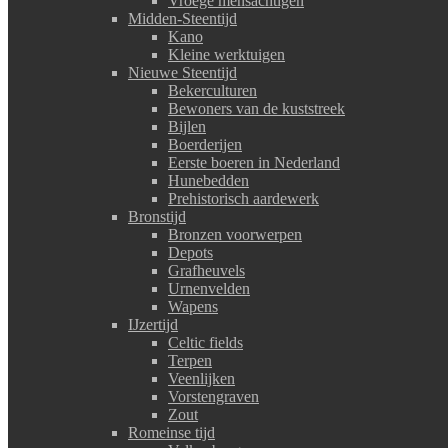
Vroege mensachtigen
Midden-Steentijd
Kano
Kleine werktuigen
Nieuwe Steentijd
Bekerculturen
Bewoners van de kuststreek
Bijlen
Boerderijen
Eerste boeren in Nederland
Hunebedden
Prehistorisch aardewerk
Bronstijd
Bronzen voorwerpen
Depots
Grafheuvels
Urnenvelden
Wapens
IJzertijd
Celtic fields
Terpen
Veenlijken
Vorstengraven
Zout
Romeinse tijd