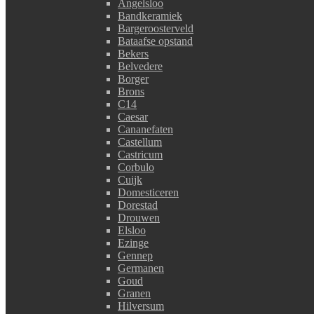
Angelsloo
Bandkeramiek
Bargeroosterveld
Bataafse opstand
Bekers
Belvedere
Borger
Brons
C14
Caesar
Cananefaten
Castellum
Castricum
Corbulo
Cuijk
Domesticeren
Dorestad
Drouwen
Elsloo
Ezinge
Gennep
Germanen
Goud
Granen
Hilversum