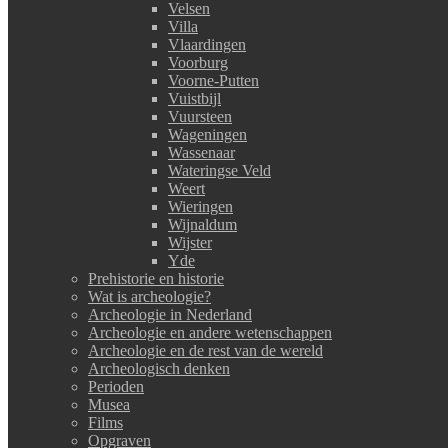
Velsen
Villa
Vlaardingen
Voorburg
Voorne-Putten
Vuistbijl
Vuursteen
Wageningen
Wassenaar
Wateringse Veld
Weert
Wieringen
Wijnaldum
Wijster
Yde
Prehistorie en historie
Wat is archeologie?
Archeologie in Nederland
Archeologie en andere wetenschappen
Archeologie en de rest van de wereld
Archeologisch denken
Perioden
Musea
Films
Opgraven