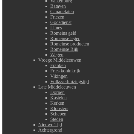
Valkenburg
Bataven
Cananefaten
Friezen
Godsdienst
Limes
Romeins geld
Romeinse leger
Romeinse producten
Romeinse Rijk
Wegen
Vroege Middeleeuwen
Franken
Fries koninkrijk
Vikingen
Volksverhuizingstijd
Late Middeleeuwen
Dorpen
Kastelen
Kerken
Kloosters
Schepen
Steden
Nieuwe Tijd
Achtergrond