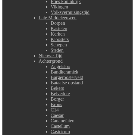
Fries koninkrijk
Vikingen
Volksverhuizingstijd
Late Middeleeuwen
Dorpen
Kastelen
Kerken
Kloosters
Schepen
Steden
Nieuwe Tijd
Achtergrond
Angelsloo
Bandkeramiek
Bargeroosterveld
Bataafse opstand
Bekers
Belvedere
Borger
Brons
C14
Caesar
Cananefaten
Castellum
Castricum