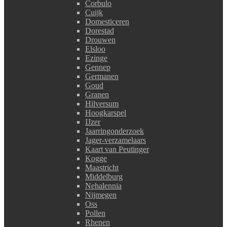
Corbulo
Cuijk
Domesticeren
Dorestad
Drouwen
Elsloo
Ezinge
Gennep
Germanen
Goud
Granen
Hilversum
Hoogkarspel
IJzer
Jaarringonderzoek
Jager-verzamelaars
Kaart van Peutinger
Kogge
Maastricht
Middelburg
Nehalennia
Nijmegen
Oss
Pollen
Rhenen