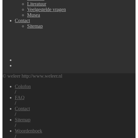
Literatuur
Veelgestelde vragen
Musea
Contact
Sitemap
© weleer http://www.weleer.nl
Colofon
/
FAQ
/
Contact
/
Sitemap
/
Woordenboek
/