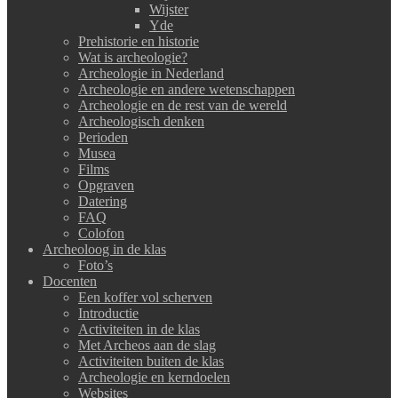
Wijster
Yde
Prehistorie en historie
Wat is archeologie?
Archeologie in Nederland
Archeologie en andere wetenschappen
Archeologie en de rest van de wereld
Archeologisch denken
Perioden
Musea
Films
Opgraven
Datering
FAQ
Colofon
Archeoloog in de klas
Foto’s
Docenten
Een koffer vol scherven
Introductie
Activiteiten in de klas
Met Archeos aan de slag
Activiteiten buiten de klas
Archeologie en kerndoelen
Websites