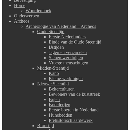
Bevestiging
Home
Woordenboek
Onderwerpen
Archeos
Archeologie van Nederland – Archeos
Oude Steentijd
Eerste Nederlanders
Einde van de Oude Steentijd
IJstijden
Jagen en verzamelen
Stenen werktuigen
Vroege mensachtigen
Midden-Steentijd
Kano
Kleine werktuigen
Nieuwe Steentijd
Bekerculturen
Bewoners van de kuststreek
Bijlen
Boerderijen
Eerste boeren in Nederland
Hunebedden
Prehistorisch aardewerk
Bronstijd