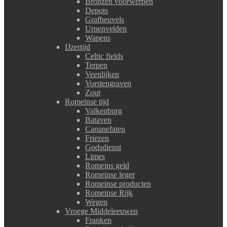
Bronzen voorwerpen
Depots
Grafheuvels
Urnenvelden
Wapens
IJzertijd
Celtic fields
Terpen
Veenlijken
Vorstengraven
Zout
Romeinse tijd
Valkenburg
Bataven
Cananefaten
Friezen
Godsdienst
Limes
Romeins geld
Romeinse leger
Romeinse producten
Romeinse Rijk
Wegen
Vroege Middeleeuwen
Franken