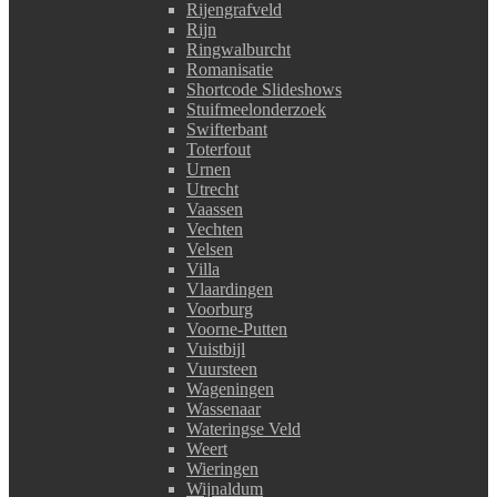
Rijengrafveld
Rijn
Ringwalburcht
Romanisatie
Shortcode Slideshows
Stuifmeelonderzoek
Swifterbant
Toterfout
Urnen
Utrecht
Vaassen
Vechten
Velsen
Villa
Vlaardingen
Voorburg
Voorne-Putten
Vuistbijl
Vuursteen
Wageningen
Wassenaar
Wateringse Veld
Weert
Wieringen
Wijnaldum